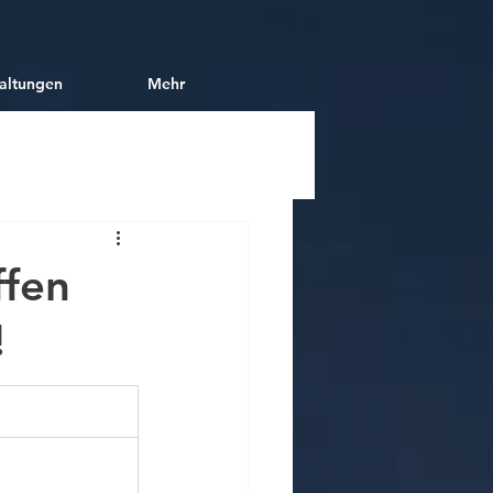
altungen
Mehr‎
ffen
!