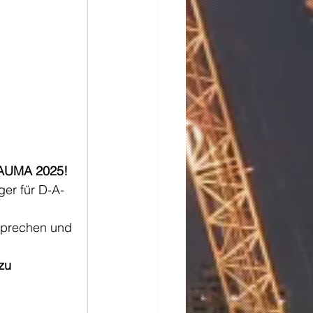
 BAUMA 2025!
er für D-A-
sprechen und 
zu 