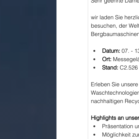
Sehr geehrte Dame
wir laden Sie herz
besuchen, der Welt
Bergbaumaschinen
Datum:
 07. - 1
Ort:
 Messegel
Stand:
 C2.526
Erleben Sie unsere 
Waschtechnologien u
nachhaltigen Recyc
Highlights an unse
Präsentation 
Möglichkeit z