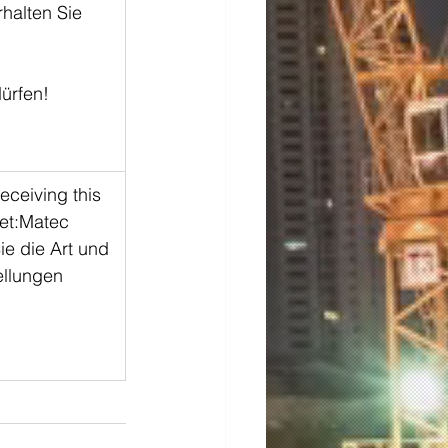
halten Sie 
n!            
receiving this 
tet:Matec 
e die Art und 
ellungen 