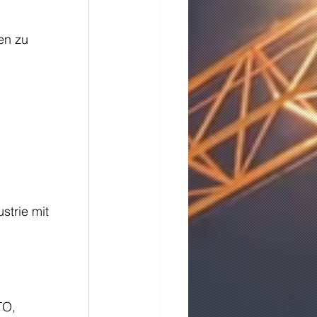
en zu 
strie mit 
TO, 