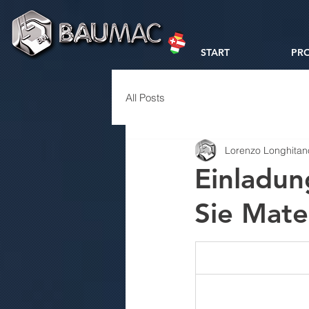
START
PR
All Posts
Lorenzo Longhitan
Einladun
Sie Mate